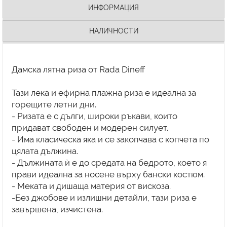
ИНФОРМАЦИЯ
НАЛИЧНОСТИ
Дамска лятна риза от Rada Dineff
Тази лека и ефирна плажна риза е идеална за
горещите летни дни.
- Ризата е с дълги, широки ръкави, които
придават свободен и модерен силует.
- Има класическа яка и се закопчава с копчета по
цялата дължина.
- Дължината ѝ е до средата на бедрото, което я
прави идеална за носене върху бански костюм.
- Меката и дишаща материя от вискоза.
-Без джобове и излишни детайли, тази риза е
завършена, изчистена.