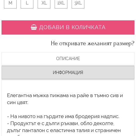
M
L
XL
2XL
3XL
ДОБАВИ В КОЛИЧКАТА
Не откривате желаният размер?
ОПИСАНИЕ
ИНФОРМАЦИЯ
Елегантна мъжка пижама на райе в тъмно сив и
син цвят.
- На нивото на гърдите има бродерия надпис.
- Продуктът е с дълги ръкави, обло деколте,
дълъг панталон с еластична талия и страничен