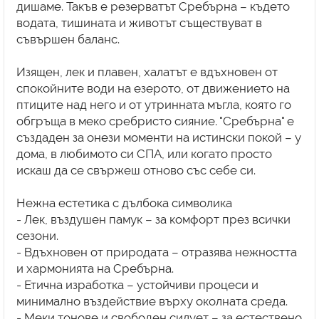
дишаме. Такъв е резерватът Сребърна – където
водата, тишината и животът съществуват в
съвършен баланс.
Изящен, лек и плавен, халатът е вдъхновен от
спокойните води на езерото, от движението на
птиците над него и от утринната мъгла, която го
обгръща в меко сребристо сияние. "Сребърна" е
създаден за онези моменти на истински покой – у
дома, в любимото си СПА, или когато просто
искаш да се свържеш отново със себе си.
Нежна естетика с дълбока символика
- Лек, въздушен памук – за комфорт през всички
сезони.
- Вдъхновен от природата – отразява нежността
и хармонията на Сребърна.
- Етична изработка – устойчиви процеси и
минимално въздействие върху околната среда.
- Меки тонове и свободен силует – за естествено