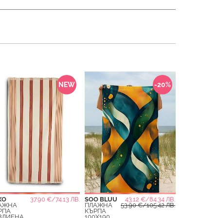
NEW
-20%
ХО
37.90 €/74.13 ЛВ.
SOO BLUU
43.12 €/84.34 ЛВ.
АЖНА
ПЛАЖНА
53.90 €/105.42 ЛВ.
РПА
КЪРПА
ВЛИЕНА
100X190