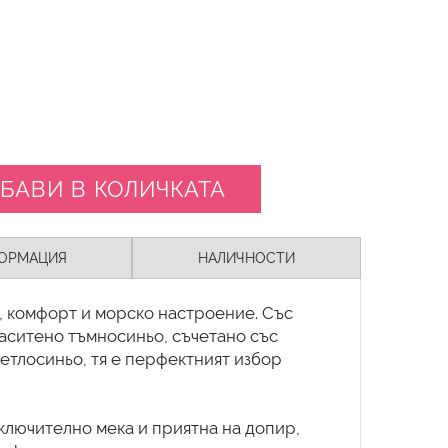
БАВИ В КОЛИЧКАТА
ОРМАЦИЯ
НАЛИЧНОСТИ
т, комфорт и морско настроение. Със
наситено тъмносиньо, съчетано със
ветлосиньо, тя е перфектният избор
ключително мека и приятна на допир,