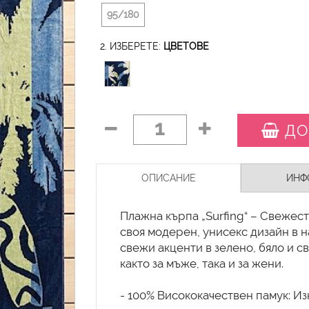
95/180
2. ИЗБЕРЕТЕ:
ЦВЕТОВЕ
1
ДО
ОПИСАНИЕ
ИНФ
Плажна кърпа „Surfing“ – Свежес
своя модерен, унисекс дизайн в 
свежи акценти в зелено, бяло и с
както за мъже, така и за жени.
- 100% Висококачествен памук: Из