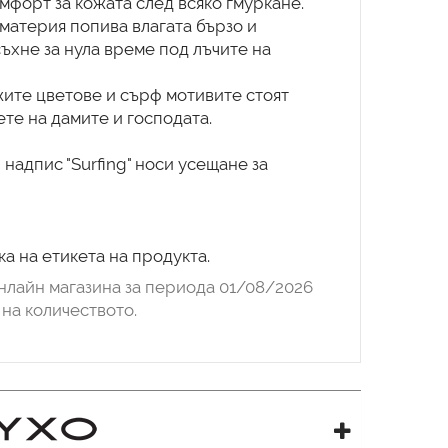
мфорт за кожата след всяко гмуркане.
материя попива влагата бързо и
ъхне за нула време под лъчите на
жите цветове и сърф мотивите стоят
те на дамите и господата.
 надпис "Surfing" носи усещане за
а на етикета на продукта.
нлайн магазина за периода 01/08/2026
на количеството.