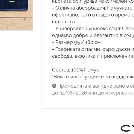
кърпата осигурява максимален ко
- Отлична абсорбация: Памучната 
ефективно, като в същото време с
слънцето.
- Универсален унисекс стил: Све
еднакво добре и елегантно в ръце
- Размер 95 / 180 см.
- Графиката с палми, сърф дъски и
свобода, екзотика и приключения.
Състав: 100% Памук.
*Вижте инструкциите за поддръжк
Промоцията е валидна само в о
до 31/08/2026 или до изчерпване 