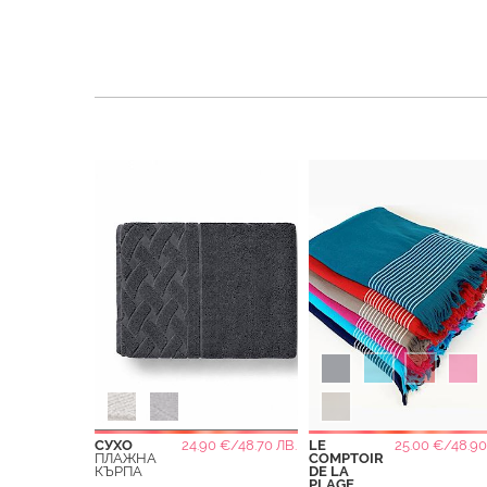
СУХО
24.90 €/48.70 ЛВ.
LE
25.00 €/48.90
ПЛАЖНА
COMPTOIR
КЪРПА
DE LA
PLAGE