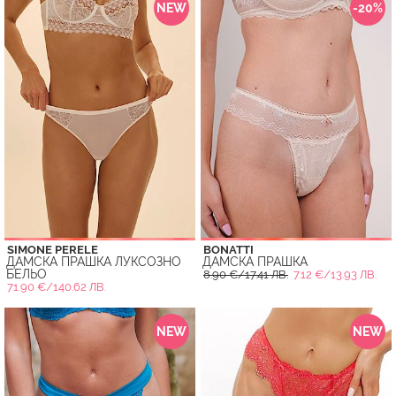
NEW
-20%
SIMONE PERELE
BONATTI
ДАМСКА ПРАШКА ЛУКСОЗНО
ДАМСКА ПРАШКА
БЕЛЬО
8.90 €/17.41 ЛВ.
7.12 €/13.93 ЛВ.
71.90 €/140.62 ЛВ.
NEW
NEW