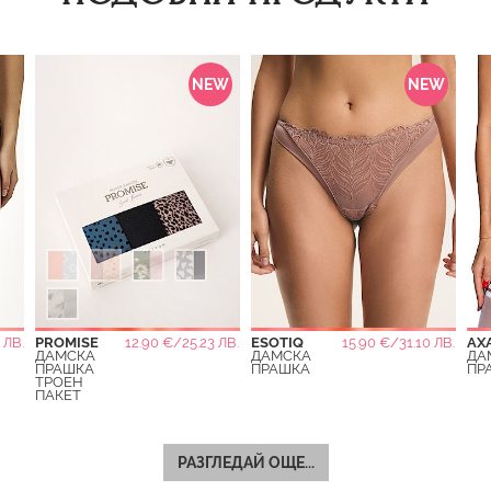
NEW
NEW
 ЛВ.
PROMISE
12.90 €/25.23 ЛВ.
ESOTIQ
15.90 €/31.10 ЛВ.
AX
ДАМСКА
ДАМСКА
ДА
ПРАШКА
ПРАШКА
ПР
ТРОЕН
ПАКЕТ
РАЗГЛЕДАЙ ОЩЕ...