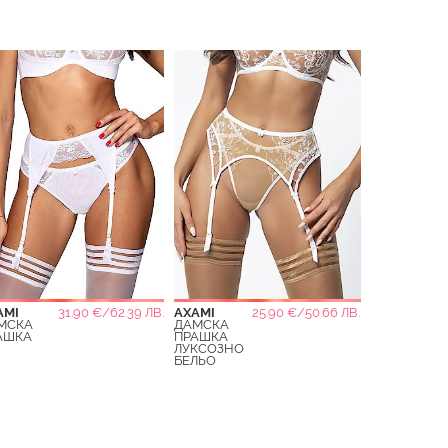
AMI
31.90 €/62.39 ЛВ.
AXAMI
25.90 €/50.66 ЛВ.
МСКА
ДАМСКА
АШКА
ПРАШКА
ЛУКСОЗНО
БЕЛЬО