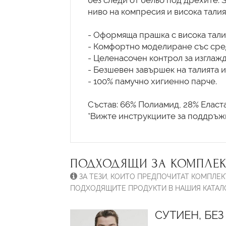
без следи от бельо под дрехите. 
ниво на компресия и висока талия
- Оформяща прашка с висока тали
- Комфортно моделиране със сред
- Целенасочен контрол за изглажд
- Безшевен завършек на талията и
- 100% памучно хигиенно парче.
Състав: 66% Полиамид, 28% Еласта
*Вижте инструкциите за поддръжк
ПОДХОДЯЩИ ЗА КОМПЛЕК
ЗА ТЕЗИ, КОИТО ПРЕДПОЧИТАТ КОМПЛЕК
ПОДХОДЯЩИТЕ ПРОДУКТИ В НАШИЯ КАТАЛО
СУТИЕН, БЕЗ