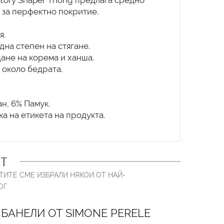
Story Shaper Thong предлага средно
 за перфектно покритие.
я.
на степен на стягане.
ане на корема и ханша.
 около бедрата.
н, 6% Памук.
а на етикета на продукта.
Т
ТИТЕ СМЕ ИЗБРАЛИ НЯКОИ ОТ НАЙ-
Г.
 БАНЕЛИ ОТ SIMONE PERELE