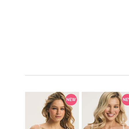
NEW
N