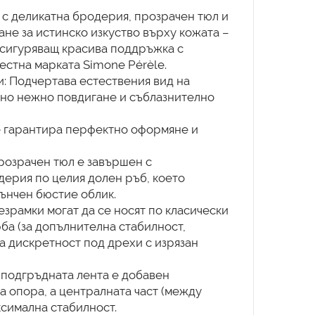
с деликатна бродерия, прозрачен тюл и
не за истинско изкуство върху кожата –
осигуряващ красива поддръжка с
естна марката Simone Pérèle.
и: Подчертава естествения вид на
лно нежно повдигане и съблазнително
е гарантира перфектно оформяне и
розрачен тюл е завършен с
ерия по целия долен ръб, което
ънчен бюстие облик.
зрамки могат да се носят по класически
рба (за допълнителна стабилност,
а дискретност под дрехи с изрязан
в подгръдната лента е добавен
а опора, а централната част (между
ксимална стабилност.