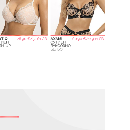
OTIQ
26.90 €/52.61 ЛВ.
AXAMI
60.90 €/119.11 ЛВ.
ТИЕН
СУТИЕН
SH-UP
ЛУКСОЗНО
БЕЛЬО