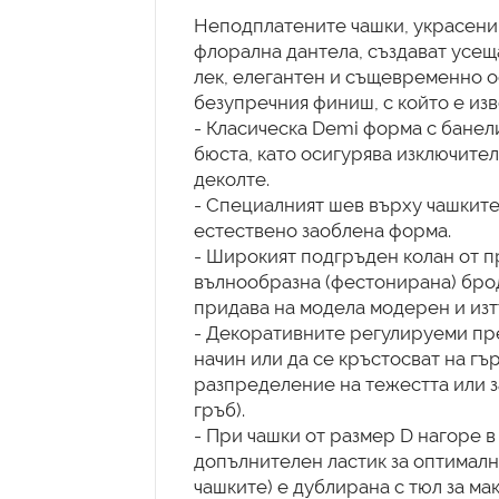
Неподплатените чашки, украсени 
флорална дантела, създават усеща
лек, елегантен и същевременно 
безупречния финиш, с който е изв
- Класическа Demi форма с банел
бюста, като осигурява изключите
деколте.
- Специалният шев върху чашкит
естествено заоблена форма.
- Широкият подгръден колан от п
вълнообразна (фестонирана) брод
придава на модела модерен и изт
- Декоративните регулируеми пре
начин или да се кръстосват на гъ
разпределение на тежестта или з
гръб).
- При чашки от размер D нагоре 
допълнителен ластик за оптималн
чашките) е дублирана с тюл за ма