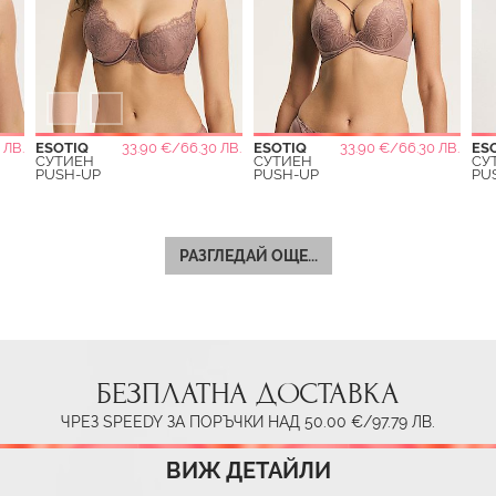
 ЛВ.
ESOTIQ
33.90 €/66.30 ЛВ.
ESOTIQ
33.90 €/66.30 ЛВ.
ES
СУТИЕН
СУТИЕН
СУ
PUSH-UP
PUSH-UP
PU
РАЗГЛЕДАЙ ОЩЕ...
БЕЗПЛАТНА ДОСТАВКА
ЧРЕЗ SPEEDY ЗА ПОРЪЧКИ НАД 50.00 €/97.79 ЛВ.
ВИЖ ДЕТАЙЛИ