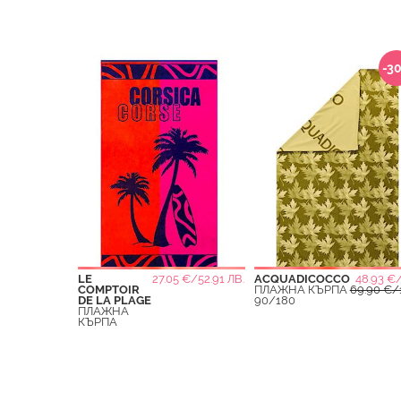
-3
LE
27.05 €/52.91 ЛВ.
ACQUADICOCCO
48.93 €/
COMPTOIR
ПЛАЖНА КЪРПА
69.90 €/1
DE LA PLAGE
90/180
ПЛАЖНА
КЪРПА