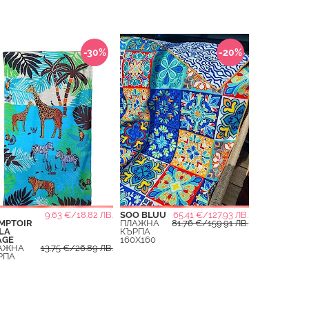
-30%
-20%
9.63 €/18.82 ЛВ.
SOO BLUU
65.41 €/127.93 ЛВ.
MPTOIR
ПЛАЖНА
81.76 €/159.91 ЛВ.
LA
КЪРПА
AGE
160X160
АЖНА
13.75 €/26.89 ЛВ.
РПА