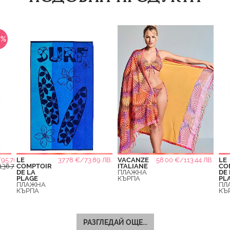
0%
95.70 ЛВ.
LE
37.78 €/73.89 ЛВ.
VACANZE
58.00 €/113.44 ЛВ.
LE
36.71 ЛВ.
COMPTOIR
ITALIANE
CO
DE LA
ПЛАЖНА
DE 
PLAGE
КЪРПА
PL
ПЛАЖНА
ПЛ
КЪРПА
КЪ
РАЗГЛЕДАЙ ОЩЕ...