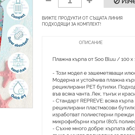
1
Изче
ВИЖТЕ ПРОДУКТИ ОТ СЪЩАТА ЛИНИЯ
ПОДХОДЯЩИ ЗА КОМПЛЕКТ!
ОПИСАНИЕ
Плажна кърпа от Soo Bluu / 100 x 
- Този модел ​​е зашеметяващи ил
Модерна и устойчива плажна кърп
рециклирани PET бутилки. Подход
във всяка чанта. Лек, тънък и крас
- Стандарт REPREVE: всяка кърпа 
рециклирани пластмасови бутилки
изработват полиестерни прежди и
микрофибърни кърпи (80% полиес
- Съхне много добре: кърпата абс