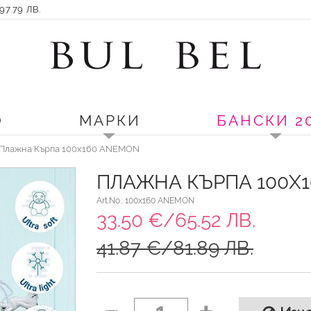
7.79 ЛВ.
О
МАРКИ
БАНСКИ 2
 Плажна Кърпа 100x160 ANEMON
ПЛАЖНА КЪРПА 100X1
Art.No.: 100x160 ANEMON
33.50 €/65.52 ЛВ.
41.87 €/81.89 ЛВ.