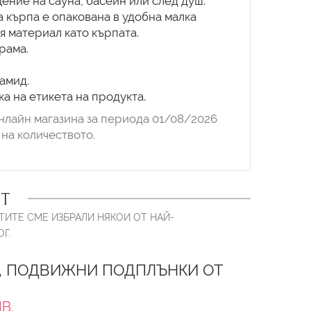
ение на сауна, басейн или след душ.
а кърпа е опакована в удобна малка
я материал като кърпата.
грама.
амид.
а на етикета на продукта.
нлайн магазина за периода 01/08/2026
на количеството.
Т
ТИТЕ СМЕ ИЗБРАЛИ НЯКОИ ОТ НАЙ-
Г.
, ПОДВИЖНИ ПОДПЛЪНКИ ОТ
ЛВ.