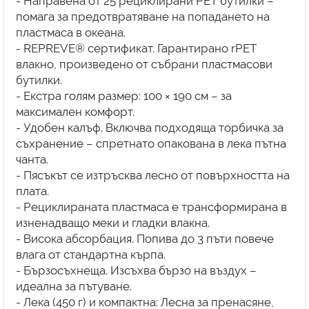
- Направена от 25 рециклирани PET бутилки –
помага за предотвратяване на попадането на
пластмаса в океана.
- REPREVE® сертификат. Гарантирано rPET
влакно, произведено от събрани пластмасови
бутилки.
- Екстра голям размер: 100 × 190 см – за
максимален комфорт.
- Удобен калъф. Включва подходяща торбичка за
съхранение – спретнато опакована в лека пътна
чанта.
- Пясъкът се изтръсква лесно от повърхността на
плата.
- Рециклираната пластмаса е трансформирана в
изненадващо меки и гладки влакна.
- Висока абсорбация. Попива до 3 пъти повече
влага от стандартна кърпа.
- Бързосъхнеща. Изсъхва бързо на въздух –
идеална за пътуване.
- Лека (450 г) и компактна: Лесна за пренасяне,