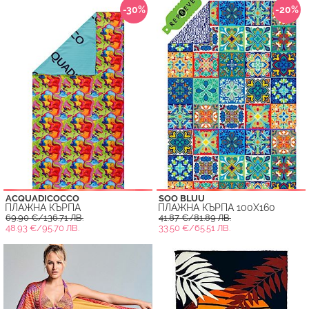
-30%
-20%
ACQUADICOCCO
SOO BLUU
ПЛАЖНА КЪРПА
ПЛАЖНА КЪРПА 100X160
69.90 €/136.71 ЛВ.
41.87 €/81.89 ЛВ.
48.93 €/95.70 ЛВ.
33.50 €/65.51 ЛВ.