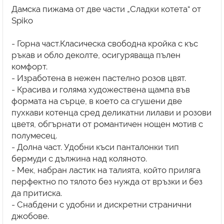
Дамска пижама от две части „Сладки котета“ от
Spiko
- Горна част.Класическа свободна кройка с къс
ръкав и обло деколте, осигуряваща пълен
комфорт.
- Изработена в нежен пастелно розов цвят.
- Красива и голяма художествена щампа във
формата на сърце, в което са сгушени две
пухкави котенца сред деликатни лилави и розови
цветя, обгърнати от романтичен нощен мотив с
полумесец.
- Долна част. Удобни къси панталонки тип
бермуди с дължина над коляното.
- Мек, набран ластик на талията, който приляга
перфектно по тялото без нужда от връзки и без
да притиска.
- Снабдени с удобни и дискретни странични
джобове.