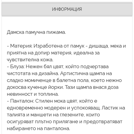
ИНФОРМАЦИЯ
Дамска памучна пижама.
- Материя: Изработена от памук - дишаща, мека и
приятна на допир материя, идеална за
чувствителна кожа.
- Блуза: Нежен бял цвят, който подчертава
чистотата на дизайна. Артистична щампа на
сладко момиченце в балетна пола, което нежно
докосва кученце йорки. Тази щампа внася доза
невинност и топлина.
- Панталон: Стилен мока цвят, който е
едновременно модерен и успокояващ. Ластик на
талията и маншети на глезените, които
осигуряват плътно прилягане и предотвратяват
набирането на панталона.