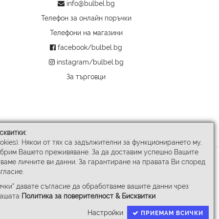
info@bulbel.bg
Телефон за онлайн поръчки
Телефони на магазини
facebook/bulbel.bg
instagram/bulbel.bg
За търговци
сквитки:
ookies). Някои от тях са задължителни за функционирането му,
обрим Вашето преживяване. За да доставим успешно Вашите
ваме личните ви данни. За гарантиране на правата Ви според
гласие.
чки" давате съгласие да обработваме вашите данни чрез
нашата
Политика за поверителност & Бисквитки
Настройки
ПРИЕМАМ ВСИЧКИ