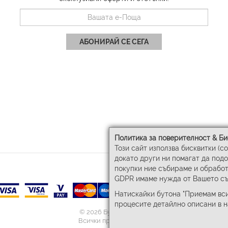
АБОНИРАЙ СЕ СЕГА
Политика за поверителност & Би
Този сайт използва бисквитки (c
докато други ни помагат да под
покупки ние събираме и обработ
GDPR имаме нужда от Вашето съ
Натискайки бутона "Приемам вси
процесите детайлно описани в 
© 2026 Бул-Бел ЕООД
Всички права запазени