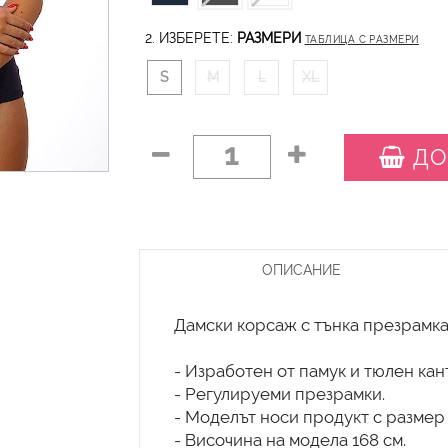
2. ИЗБЕРЕТЕ:
РАЗМЕРИ
ТАБЛИЦА С РАЗМЕРИ
S
M
L
XL
1
ДО
ОПИСАНИЕ
Дамски корсаж с тънка презрамк
- Изработен от памук и тюлен кант
- Регулируеми презрамки.
- Моделът носи продукт с размер
- Височина на модела 168 см.