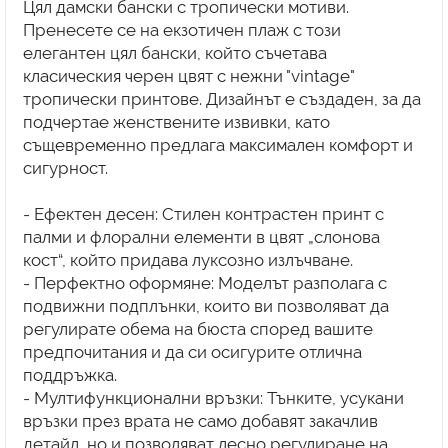
Цял дамски бански с тропически мотиви.
Пренесете се на екзотичен плаж с този
елегантен цял бански, който съчетава
класическия черен цвят с нежни "vintage"
тропически принтове. Дизайнът е създаден, за да
подчертае женствените извивки, като
същевременно предлага максимален комфорт и
сигурност.
- Ефектен десен: Стилен контрастен принт с
палми и флорални елементи в цвят „слонова
кост“, който придава луксозно излъчване.
- Перфектно оформяне: Моделът разполага с
подвижни подплънки, които ви позволяват да
регулирате обема на бюста според вашите
предпочитания и да си осигурите отлична
поддръжка.
- Мултифункционални връзки: Тънките, усукани
връзки през врата не само добавят закачлив
детайл, но и позволяват лесно регулиране на