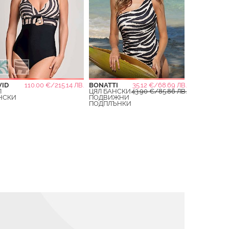
VID
110.00 €/215.14 ЛВ.
BONATTI
35.12 €/68.69 ЛВ.
Л
ЦЯЛ БАНСКИ
43.90 €/85.86 ЛВ.
НСКИ
ПОДВИЖНИ
ПОДПЛЪНКИ