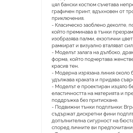
цял бански костюм съчетава непр
графичен принт, вдъхновен от тр
приключения.
- Класическо заоблено деколте, п
който преминава в тънки презра
изобразява палми, екзотични цвет
рамкират и визуално вталяват сил
- Моделът залага на дълбоко, дра
форма, който подчертава женств
красив тен.
- Модерна изрязана линия около б
удължава краката и придава съвр
- Моделът е проектиран изцяло бе
еластичността на материята и пр
поддръжка без притискане.
- Подвижни тънки подплънки: Вгр
съдържат дискретни фини подплъ
допълнителна сигурност на бюста
според личните ви предпочитания