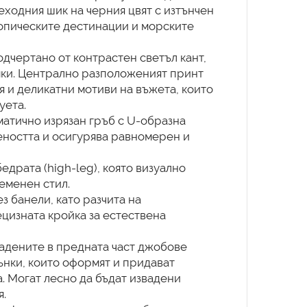
еходния шик на черния цвят с изтънчен
опическите дестинации и морските
одчертано от контрастен светъл кант,
мки. Централно разположеният принт
я и деликатни мотиви на въжета, които
уета.
матично изрязан гръб с U-образна
еността и осигурява равномерен и
едрата (high-leg), която визуално
еменен стил.
з банели, като разчита на
ецизната кройка за естествена
адените в предната част джобове
нки, които оформят и придават
. Могат лесно да бъдат извадени
.