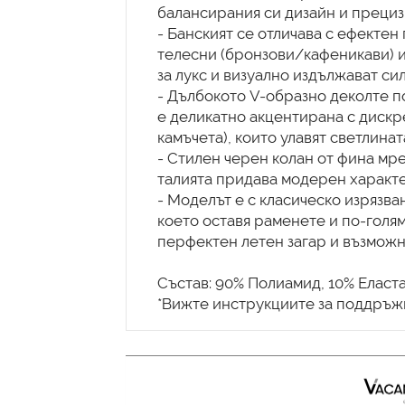
балансирания си дизайн и прециз
- Банският се отличава с ефектен
телесни (бронзови/кафеникави) и
за лукс и визуално издължават сил
- Дълбокото V-образно деколте п
е деликатно акцентирана с диск
камъчета), които улавят светлинат
- Стилен черен колан от фина мр
талията придава модерен характе
- Моделът е с класическо изрязван
което оставя раменете и по-голям
перфектен летен загар и възможн
Състав: 90% Полиамид, 10% Еласта