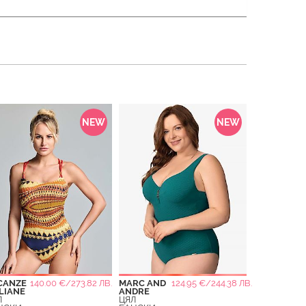
NEW
NEW
CANZE
140.00 €/273.82 ЛВ.
MARC AND
124.95 €/244.38 ЛВ.
LIANE
ANDRE
Л
ЦЯЛ