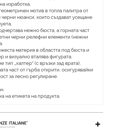
на изработка.
 геометричен мотив в топла палитра от
 черни нюанси, които създават усещане
уета.
одчертава нежно бюста, а горната част
ретни черни релефни елементи (нежни
а.
ежеста материя в областта под бюста и
р и визуално вталява фигурата.
е тип „халтер“ (с връзки зад врата),
ата част от гърба открити, осигурявайки
ост за лесно регулиране.
н.