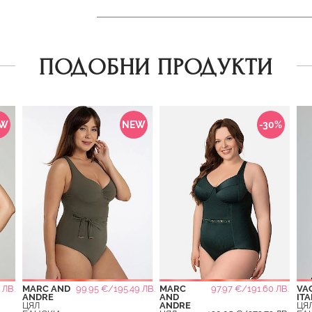
ПОДОБНИ ПРОДУКТИ
EW
NEW
-30%
 ЛВ.
MARC AND
99.95 €/195.49 ЛВ.
MARC
97.97 €/191.60 ЛВ.
VA
ANDRE
AND
ITA
ЦЯЛ
ANDRE
ЦЯ