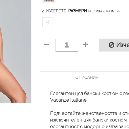
2. ИЗБЕРЕТЕ:
РАЗМЕРИ
ТАБЛИЦА С РАЗМЕРИ
M
1
Изче
ОПИСАНИЕ
Елегантен цял бански костюм с г
Vacanze Italiane
Подчертайте женствеността и сти
изключителен цял бански костюм.
елегантност с модерно излъчван