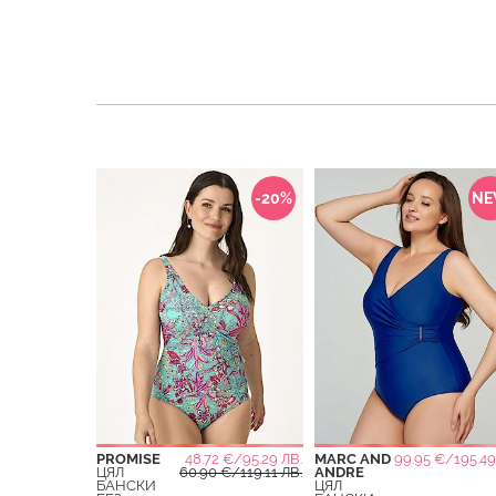
-20%
N
PROMISE
48.72 €/95.29 ЛВ.
MARC AND
99.95 €/195.49
ЦЯЛ
60.90 €/119.11 ЛВ.
ANDRE
БАНСКИ
ЦЯЛ