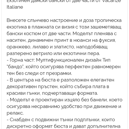
Екзотичен дамски бански от две части от Vacanze
Italiane
Внесете слънчево настроение и доза тропическа
екзотика в плажната си визия с този зашеметяващ
бански костюм от две части. Моделът пленява с
наситен, динамичен принт в нюанси на фуксия,
оранжево, лилаво и златисто, наподобяващ
разперено ветрило или екзотични пера.
- Горна част: Мултифункционален дизайн Тип
"бандо", който осигурява перфектен равномерен
тен без следи от презрамки.
- В центъра на бюста е разположен елегантен
декоративен пръстен, който събира плата в
красиви гънки, подчертаващи формата.
- Моделът е проектиран изцяло без банели, което
осигурява несравнимо удобство при движение и
релакс.
- Снабден с подвижни тънки подплънки, които
дискретно оформят бюста и дават допълнителна