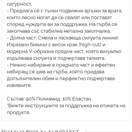
сигурност.
- Предлага се с тънки подвижни връзки за врата,
които лесно могат да се свалят или поставят
според нуждите ви за поддръжка. На гърба се
закопчава със стабилна метална закопчалка.
- Долна част: Смела и ласкаеща силуета линиял
Изрязани бикини с висок крак (high-cut) и
модерна V-образна предна част, която визуално
издължава силуета и подчертава талията.
- Нежно набиране в предната част и ефектен
набиращ се шев на гърба, който придава
допълнителен обем и перфектно подчертава
извивките.
Състав: 90% Полиамид, 10% Еластан
*Вижте инструкциите за поддръжка на етикета на