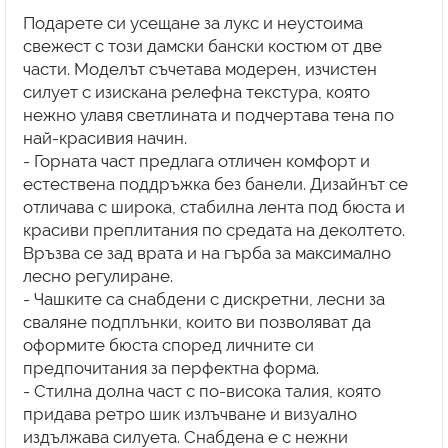
Подарете си усещане за лукс и неустоима
свежест с този дамски бански костюм от две
части. Моделът съчетава модерен, изчистен
силует с изискана релефна текстура, която
нежно улавя светлината и подчертава тена по
най-красивия начин.
- Горната част предлага отличен комфорт и
естествена поддръжка без банели. Дизайнът се
отличава с широка, стабилна лента под бюста и
красиви преплитания по средата на деколтето.
Връзва се зад врата и на гърба за максимално
лесно регулиране.
- Чашките са снабдени с дискретни, лесни за
сваляне подплънки, които ви позволяват да
оформите бюста според личните си
предпочитания за перфектна форма.
- Стилна долна част с по-висока талия, която
придава ретро шик излъчване и визуално
издължава силуета. Снабдена е с нежни