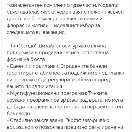
този елегантен комплект от две части. Моделът
съчетава класически черен цвят с нежен пясъчен
десен, изобразяващ тропически палми и
флорални мотиви – идеалният избор за
следващата ви ваканция.
- Тип "бандо": Дизайнът осигурява отлична
поддръжка и придава красива, естествена
форма на бюста.
- Банели и подплънки: Вградените банели
гарантират стабилност, а подвижните подплънки
ви позволяват да регулирате обема според
вашите предпочитания.
- Мултифункционални презрамки: Тънките,
усукани презрамки се връзват зад врата, но могат
да бъдат свалени за постигане на перфектен тен
без следи.
- Стабилно закопчаване: Гърбът завършва с
връзка, която позволява прецизно регулиране на