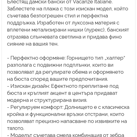
Блестящ дамски бански от Vacanze Italiane.
Заблестете на плажа с този изискан модел, който
съчетава безпогрешен стил и перфектна
поддръжка. Изработен от луксозна материя с
вплетени метализирани нишки (лурекс), банският
отразява слънчевата светлина и придава фино
сияние на вашия тен.
- Перфектно оформяне: Горнището тип „халтер“
разполага с подвижни подплънки, които ви
позволяват да регулирате обема и оформянето
на бюста според вашите предпочитания.
- Изискан дизайн: Ефектното преплитане под
бюста и кръглият акцент в центъра придават
модерна и структурирана визия.
- Регулируем комфорт: Долнището е с класическа
кройка и функционални връзки отстрани, които
позволяват прецизно напасване по извивките на
тялото.
- Моделът съчетава смела комбинация от зебра