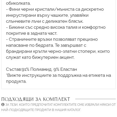
обиколката.
- Фини черни кристали/мъниста са дискретно
инкрустирани върху чашките, улавяйки
слънчевите лъчи с деликатен блясък.
- Бикини със средно висока талия и комфортно
покритие в задната част.
- Страничните връзки позволяват прецизно
напасване по бедрата. Те завършват с
брандирани кръгли черно-златни стопери, които
служат като бижутериен акцент.
Състав:91% Полиамид, 9% Еластан
*Вижте инструкциите за поддръжка на етикета на
ПОДХОДЯЩИ ЗА КОМПЛЕКТ
ЗА ТЕЗИ, КОИТО ПРЕДПОЧИТАТ КОМПЛЕКТИТЕ СМЕ ИЗБРАЛИ НЯКОИ ОТ
НАЙ-ПОДХОДЯЩИТЕ ПРОДУКТИ В НАШИЯ КАТАЛОГ.