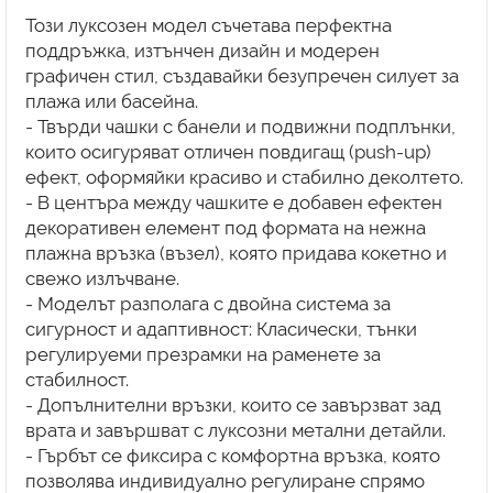
Този луксозен модел съчетава перфектна
поддръжка, изтънчен дизайн и модерен
графичен стил, създавайки безупречен силует за
плажа или басейна.
- Твърди чашки с банели и подвижни подплънки,
които осигуряват отличен повдигащ (push-up)
ефект, оформяйки красиво и стабилно деколтето.
- В центъра между чашките е добавен ефектен
декоративен елемент под формата на нежна
плажна връзка (възел), която придава кокетно и
свежо излъчване.
- Моделът разполага с двойна система за
сигурност и адаптивност: Класически, тънки
регулируеми презрамки на раменете за
стабилност.
- Допълнителни връзки, които се завързват зад
врата и завършват с луксозни метални детайли.
- Гърбът се фиксира с комфортна връзка, която
позволява индивидуално регулиране спрямо