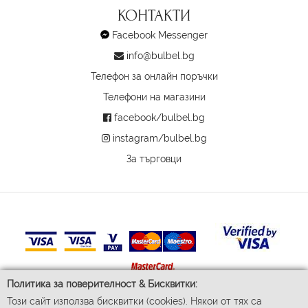
КОНТАКТИ
Facebook Messenger
info@bulbel.bg
Телефон за онлайн поръчки
Телефони на магазини
facebook/bulbel.bg
instagram/bulbel.bg
За търговци
Политика за поверителност & Бисквитки:
Този сайт използва бисквитки (cookies). Някои от тях са
© 2026 Бул-Бел ЕООД