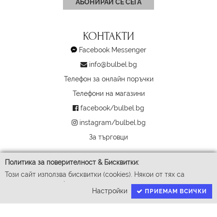
АБОНИРАЙ СЕ СЕГА
КОНТАКТИ
Facebook Messenger
info@bulbel.bg
Телефон за онлайн поръчки
Телефони на магазини
facebook/bulbel.bg
instagram/bulbel.bg
За търговци
Политика за поверителност & Бисквитки:
Този сайт използва бисквитки (cookies). Някои от тях са
задължителни за функционирането му, докато други ни
Настройки
ПРИЕМАМ ВСИЧКИ
помагат да подобрим Вашето преживяване. За да доставим
успешно Вашите покупки ние събираме и обработваме
личните ви данни. За гарантиране на правата Ви според GDPR