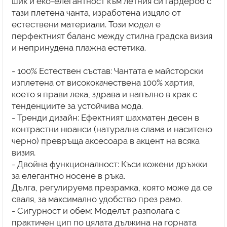
шик и еко-елегантност към летния си гардероб с
тази плетена чанта, изработена изцяло от
естествени материали. Този модел е
перфектният баланс между стилна градска визия
и непринудена плажна естетика.
- 100% Естествен състав: Чантата е майсторски
изплетена от висококачествена 100% хартия,
което я прави лека, здрава и напълно в крак с
тенденциите за устойчива мода.
- Тренди дизайн: Ефектният шахматен десен в
контрастни нюанси (натурална слама и наситено
черно) превръща аксесоара в акцент на всяка
визия.
- Двойна функционалност: Къси кожени дръжки
за елегантно носене в ръка.
Дълга, регулируема презрамка, която може да се
сваля, за максимално удобство през рамо.
- Сигурност и обем: Моделът разполага с
практичен цип по цялата дължина на горната