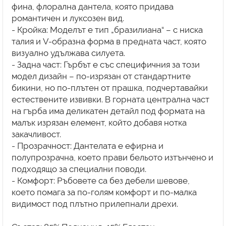
фина, флорална дантела, която придава
романтичен и луксозен вид.
- Кройка: Моделът е тип „бразилиана“ – с ниска
талия и V-образна форма в предната част, която
визуално удължава силуета.
- Задна част: Гърбът е със специфичния за този
модел дизайн – по-изрязан от стандартните
бикини, но по-плътен от прашка, подчертавайки
естествените извивки. В горната централна част
на гърба има деликатен детайл под формата на
малък изрязан елемент, който добавя нотка
закачливост.
- Прозрачност: Дантелата е ефирна и
полупрозрачна, което прави бельото изтънчено и
подходящо за специални поводи.
- Комфорт: Ръбовете са без дебели шевове,
което помага за по-голям комфорт и по-малка
видимост под плътно прилепнали дрехи.