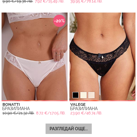
9.90 €/19.36 ЛВ.
7.92 €/15.49 ЛВ.
39.95 €/78.14 ЛВ.
-20%
BONATTI
VALEGE
БРАЗИЛИАНА
БРАЗИЛИАНА
10.90 €/21.32 ЛВ.
8.72 €/17.05 ЛВ.
23.90 €/46.74 ЛВ.
РАЗГЛЕДАЙ ОЩЕ...