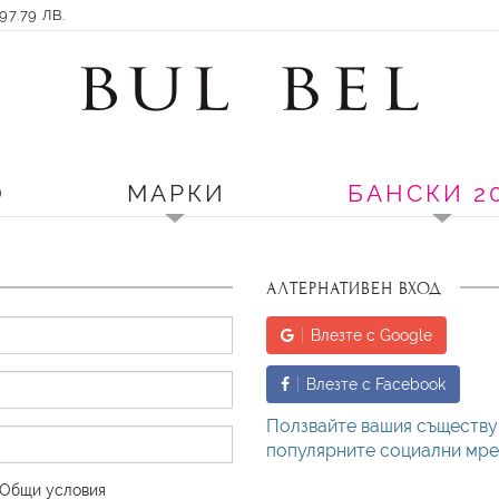
7.79 ЛВ.
О
МАРКИ
БАНСКИ 2
АЛТЕРНАТИВЕН ВХОД
Влезте с Google
Влезте с Facebook
Ползвайте вашия съществу
популярните социални мреж
Oбщи условия