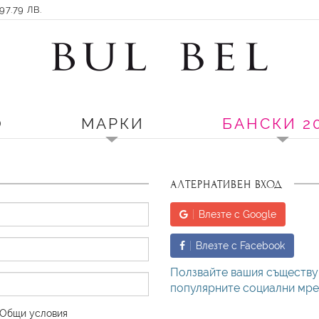
7.79 ЛВ.
О
МАРКИ
БАНСКИ 2
АЛТЕРНАТИВЕН ВХОД
Влезте с Google
Влезте с Facebook
Ползвайте вашия съществу
популярните социални мреж
Oбщи условия