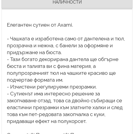
НАЛИЧНОСТИ
Елегантен сутиен от Axami.
- Чашката е изработена само от дантелена и тюл,
прозрачна и нежна, с банели за оформяне и
придържане на бюста.
- Тази богато декорирана дантела ще обгърне
бюста и талията ви с фина материя, а
полупрозрачният тюл на чашките красиво ще
подчертае формата им.
- Изчистени регулируеми презрамки.
- Сутиенът има интересно решение за
закопчаване отзад, това са двойно събиращи се
еластични презрамки към златните халки и след
това към пет-редовата закопчалка с куки,
придаващи ефект на полукорсет.