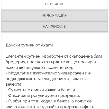
ОПИСАНИЕ
ИНФОРМАЦИЯ
НАЛИЧНОСТИ
Дамски сутиен от Axami
Елегантен сутиен, изработен от скъпоценна бяла
бродерия, през която гърдите ви ще прозират
леко и ще изкушават всеки поглед.
- Моделът е изключително универсален и е
подходящ както за ежедневието, така и за
вечерта.
- Сутиенът е с меки чашки и банели.
- Фиксирани регулируеми презрамки.
- Гърбът при този модел е бежов, а тюлът се
слива с кожата, създавайки прозрачен ефект.