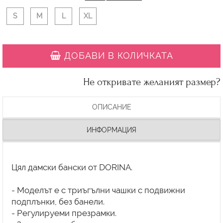
S
M
L
XL
ДОБАВИ В КОЛИЧКАТА
Не откривате желаният размер?
ОПИСАНИЕ
ИНФОРМАЦИЯ
Цял дамски бански от DORINA.
- Моделът е с триъгълни чашки с подвижни
подплънки, без банели.
- Регулируеми презрамки.