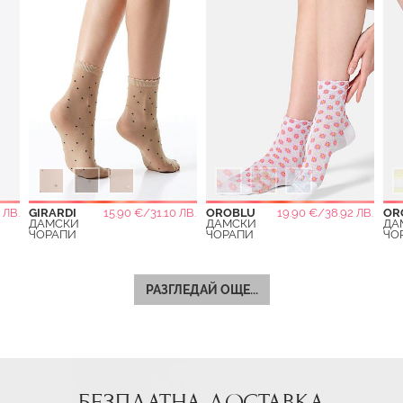
 ЛВ.
GIRARDI
15.90 €/31.10 ЛВ.
OROBLU
19.90 €/38.92 ЛВ.
OR
ДАМСКИ
ДАМСКИ
ДА
ЧОРАПИ
ЧОРАПИ
ЧО
РАЗГЛЕДАЙ ОЩЕ...
БЕЗПЛАТНА ДОСТАВКА