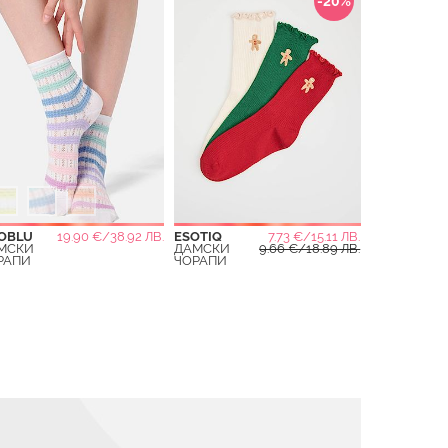
-20%
OBLU
19.90 €/38.92 ЛВ.
ESOTIQ
7.73 €/15.11 ЛВ.
МСКИ
ДАМСКИ
9.66 €/18.89 ЛВ.
РАПИ
ЧОРАПИ